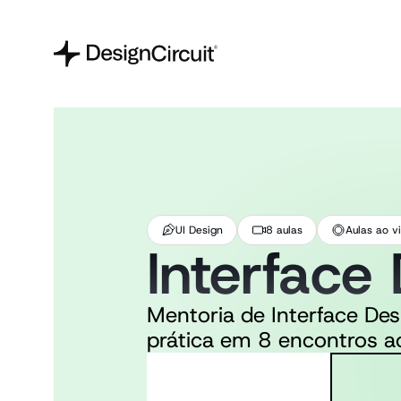
UI Design
8 aulas
Aulas ao v
Interface
Mentoria de Interface Desi
prática em 8 encontros ao
Me inscrever agora
O que