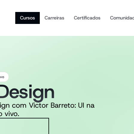
Cursos
Carreiras
Certificados
Comunida
ivo
 Design
gn com Victor Barreto: UI na 
 vivo.
 eu vou aprender?