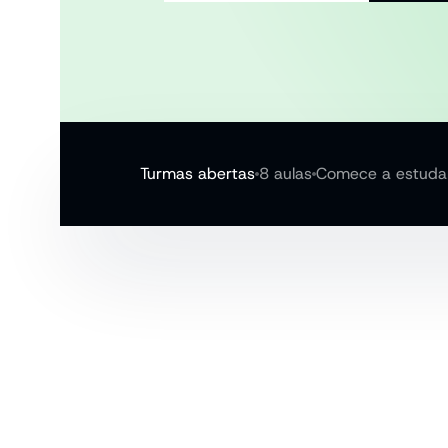
Turmas abertas
8 aulas
Comece a estudar
O detalhe q
separa bonit