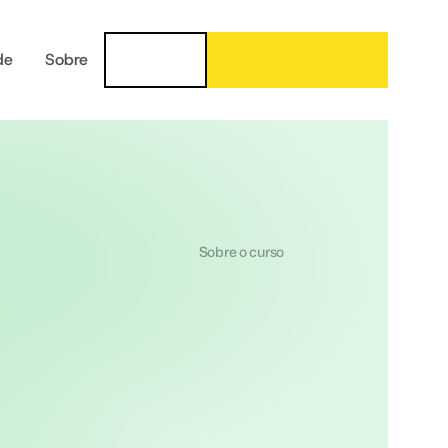
de
Sobre
Login
Quero ser aluno
Sobre o curso
Para quem é o curso
O que você vai aprender
Feedback dos alunos
Certificação
Inscrever agora