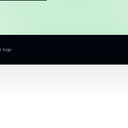
 hoje
ue 
o 