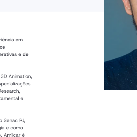
iência em 
os 
rativas e de 
3D Animation, 
ecializações 
esearch, 
amental e 
 Senac RJ, 
ia e como 
 Amilcar é 