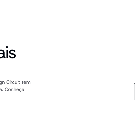
is 
n Circuit tem 
a. Conheça 