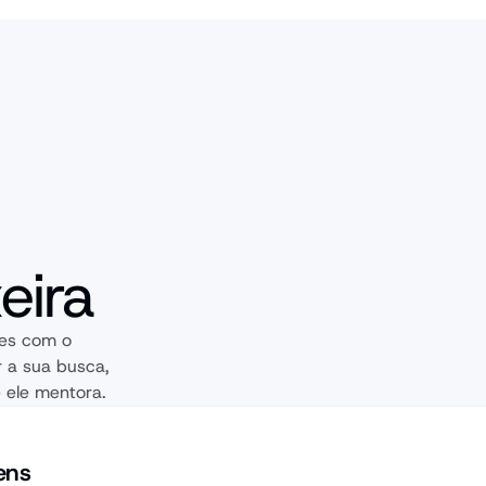
eira
es com o 
r a sua busca, 
 ele mentora.
ens