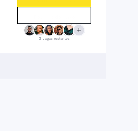
Detalhes do curso
3
vagas restantes
Explorar
cursos
DC