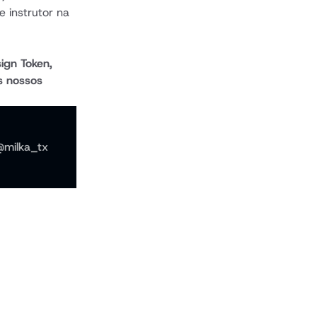
 instrutor na 
gn Token, 
s nossos 
@milka_tx