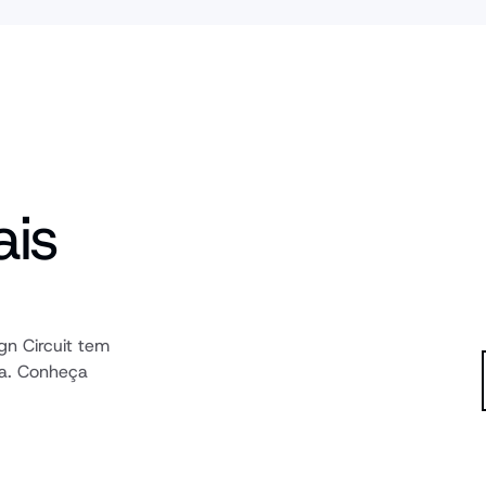
is 
n Circuit tem 
a. Conheça 