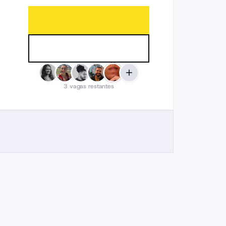
Me inscrever agora
Detalhes do curso
3
vagas restantes
Explorar
cursos
DC