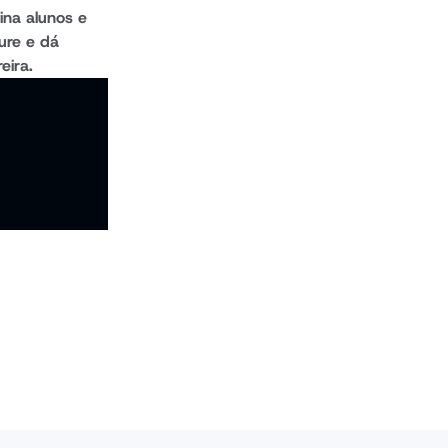
na alunos e 
re e dá 
eira.