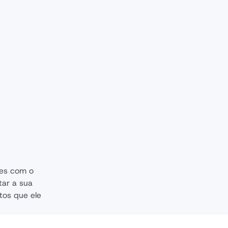
es com o 
tar a sua 
os que ele 