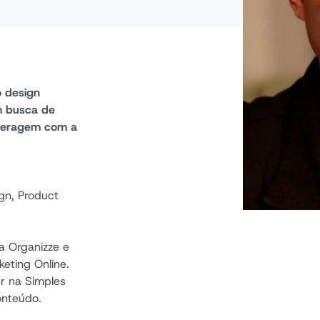
 design 
 busca de 
teragem com a 
n, Product 
 Organizze e 
ting Online. 
 na Simples 
onteúdo.