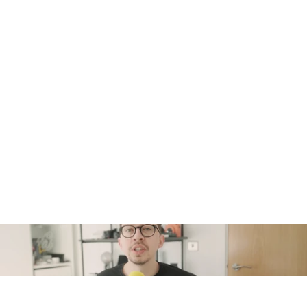
Apparício Junior
Alê Periard
Head of Product Design
Content Designer Especialista
@ The Times
@ interbr
Head of Product Design no The 
Content Designer Especialist
Times com +10 anos de 
interbr, mestranda em Educ
experiência em design em 
especialista em UX Writing, 
empresas do Reino Unido, EUA e 
Linguagem Simples e Métric
Brasil
conteúdo