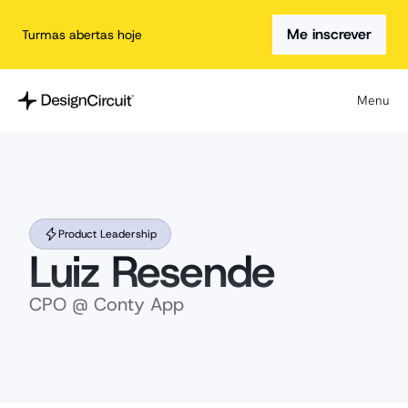
Me inscrever
Turmas abertas hoje
Menu
Product Leadership
Luiz Resende
CPO @ Conty App