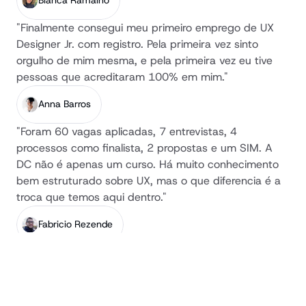
Bianca Ramalho
"Finalmente consegui meu primeiro emprego de UX 
Designer Jr. com registro. Pela primeira vez sinto 
orgulho de mim mesma, e pela primeira vez eu tive 
pessoas que acreditaram 100% em mim."
Anna Barros
"Foram 60 vagas aplicadas, 7 entrevistas, 4 
processos como finalista, 2 propostas e um SIM. A 
DC não é apenas um curso. Há muito conhecimento 
bem estruturado sobre UX, mas o que diferencia é a 
troca que temos aqui dentro."
Fabricio Rezende
"Em pouco mais de 1 ano virei Product Designer Pleno 
na Take Blip. Quem estudou na DC entende as 
questões estratégicas dos projetos muito mais rápido 
e consegue sair do status quo na hora de pensar no 