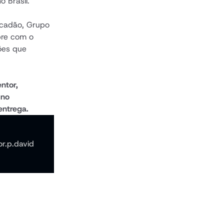
o Brasil.
cadão, Grupo 
re com o 
es que 
tor, 
no 
entrega.
or.p.david