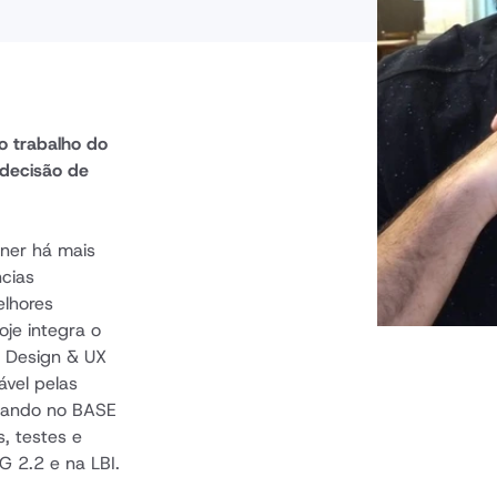
o trabalho do 
decisão de 
ner há mais 
cias 
lhores 
je integra o 
 Design & UX 
vel pelas 
tuando no BASE 
 testes e 
 2.2 e na LBI.