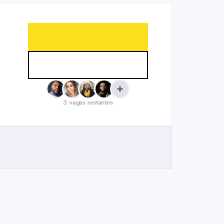
Me inscrever agora
Detalhes do curso
3
vagas restantes
Explorar
cursos
DC