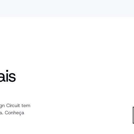
is 
n Circuit tem 
a. Conheça 