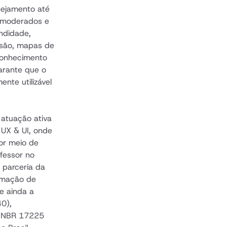
ejamento até 
(moderados e 
didade, 
usão, mapas de 
conhecimento 
rante que o 
nte utilizável 
tuação ativa 
UX & UI, onde 
or meio de 
essor no 
 parceria da 
rmação de 
e ainda a 
), 
a NBR 17225 