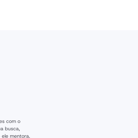
es com o 
ua busca, 
 ele mentora.