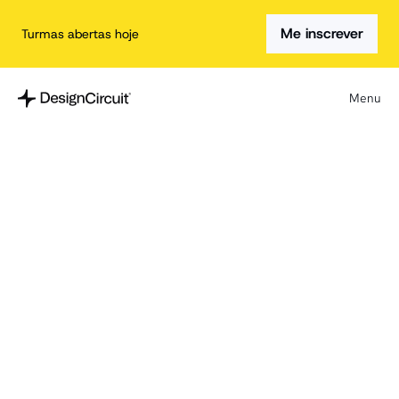
Me inscrever
Turmas abertas hoje
Menu
/
Home
/
Voltar para o blog
O que é Design 
System (e por que 
um UI Kit não é a 
mesma coisa)
Se você trabalha com design digital, 