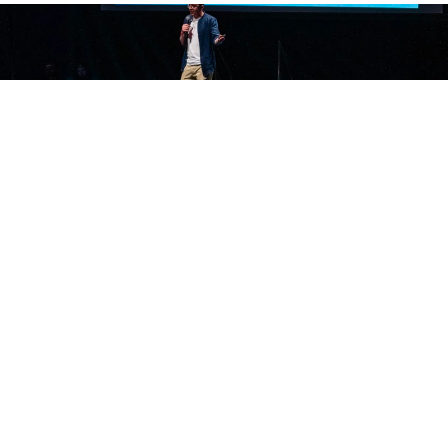
Formações completas
UX Research
Mentoria de UX Research com foco em 
entrevistas em profundidade. 8 encontros 
gravados com Marcela Noronha.
Incluso nas trilhas
8 aulas
Aulas gravadas