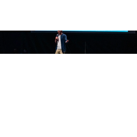
Ler artigo
Formações completas
UX Research
Mentoria de UX Research com foco em 