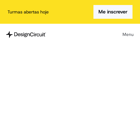
Me inscrever
Turmas abertas hoje
Menu
/
Home
/
Voltar para o blog
Síntese de 
pesquisa em UX: 
como transformar 
dados em insights 