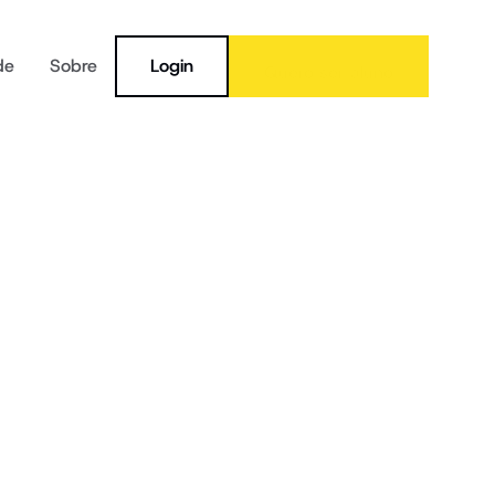
de
Sobre
Login
Quero ser aluno
a: o 
e e 
eus 