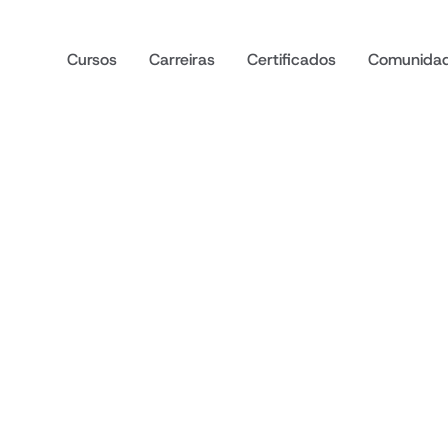
Cursos
Carreiras
Certificados
Comunida
/
Home
/
Voltar para o blog
search na prátic
é, para que serv
o aplicar nos s